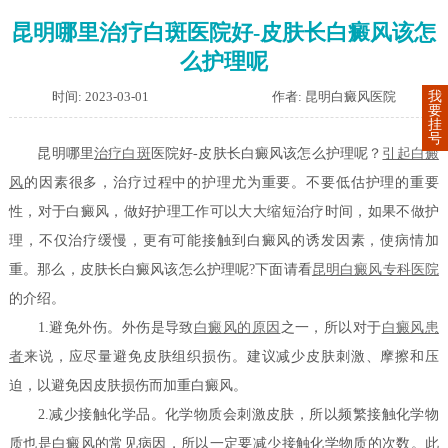
昆明哪里治疗白斑医院好-皮肤长白癜风该怎
么护理呢
时间: 2023-03-01
作者: 昆明白癜风医院
我
要
挂
号
昆明哪里
治疗白斑
医院好-皮肤长白癜风该怎么护理呢？
引起白癜
风
的因素很多，治疗过程中的护理尤为重要。不要低估护理的重要
性，对于白癜风，做好护理工作可以大大缩短治疗时间，如果不做护
理，不仅治疗缓慢，更有可能接触到白癜风的诱发因素，使病情加
重。那么，皮肤长白癜风该怎么护理呢?下面请看
昆明白癜风专科医院
的介绍。
1.避免外伤。外伤是导致
白癜风的原因
之一，所以对于
白癜风患
者
来说，应尽量避免皮肤组织损伤。建议减少皮肤刺激、摩擦和压
迫，以避免因皮肤损伤而加重白癜风。
2.减少接触化学品。化学物质会刺激皮肤，所以频繁接触化学物
质也是白癜风的常见病因，所以一定要减少接触化学物质的次数。此