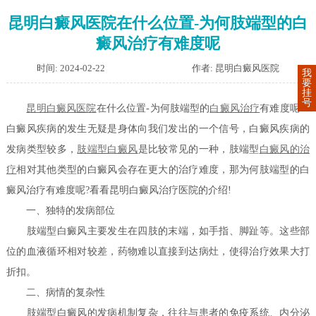
昆明白癜风医院在什么位置-为何肢端型的白
癜风治疗有难度呢
时间: 2024-02-22
作者: 昆明白癜风医院
我
要
挂
号
昆明白癜风医院
在什么位置-为何肢端型的
白癜风治疗
有难度呢？
白癜风疾病的发生无疑是身体向我们发出的一个信号，白癜风疾病的
发病类型较多，
肢端型白癜风
是比较常见的一种，肢端型
白癜风的治
疗
相对其他类型的白癜风会存在更大的治疗难度，那为何肢端型的白
癜风治疗有难度呢?看看昆明白癜风治疗医院的介绍!
一、独特的发病部位
肢端型白癜风主要发生在四肢的末端，如手指、脚趾等。这些部
位的血液循环相对较差，药物难以直接到达病灶，使得治疗效果大打
折扣。
二、病情的复杂性
肢端型白癜风的发病机制复杂，往往与患者的免疫系统、内分泌