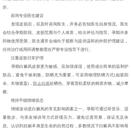
步。
咨询专业医生建议
发现皮损后，应及时咨询医生，并务必告知医生自身情况。医生
会结合孕期阶段、皮损范围与个人体质，给出评估与指导。孕期许多
药物使用受限，医生通常会倾向于观察与提供温和的外部护理建议，
任何治疗或用药调整都需在严密专业指导下进行。
注重皮肤日常护理
孕期白癜风皮肤更为敏感。应加强保湿，使用成分简单的温和护
肤品，避免干燥刺激。防晒尤为重要，可采用物理防晒方式(如遮阳
伞、衣物遮盖)，
防止白斑
处晒伤。穿着宽松柔软的棉质衣物，减少摩
擦。
维持平稳情绪状态
情绪波动是白癜风的常见影响因素之一。孕期可通过听音乐、适
量散步、与亲友倾诉等方式舒缓压力。避免过度劳累，保证充足休
息。认识到妊娠本身是生命的自然过程，多数情况下白癜风不影响母