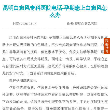
昆明白癜风专科医院电话-孕期患上白癜风怎
么办
时间: 2026-05-14
作者: 昆明白癜风医院
昆明白癜风专科医院
电话-孕期患上白癜风怎么办？孕期中发现皮
我
要
肤上出现边界清晰的白色斑块，不少准妈妈会感到焦虑与困惑。白癜
挂
号
风并非孕期特有的疾病，但激素水平变化、免疫力波动等孕期生理特
点，可能使其出现或变得明显。面对这一情况，科学认识、平稳心态
与合理的应对方式至关重要，这既关乎母亲的身心健康，也影响着胎
儿的安宁环境。下面请看
昆明白癜风医院
的介绍。
理解孕期皮肤变化
孕期体内雌激素、孕激素水平明显升高，免疫系统也会发生适应
性调整。这些变化可能使原本存在的白癜风变得明显，或在少数情况
下诱发新的皮损。这通常属于生理变化下的反应，不必过度解读为疾
病恶化的信号。保持冷静，避免因紧张而加重心理负担，是重要一