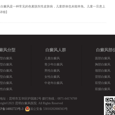
？白癜风是一种常见的色素脱失性皮肤病，儿童群体也未能幸免。儿童一旦患上
详细
】
癜风分型
白癜风人群
白癜风部
型白癜风
儿童白癜风
面部白癜风
型白癜风
青少年白癜风
胸部白癜风
型白癜风
男性白癜风
颈部白癜风
型白癜风
女性白癜风
背部白癜风
型白癜风
中老年白癜风
双臂白癜风
性白癜风
双腿白癜风
地址：昆明市五华区护国路2号 拨打热线：0871-64174769
yright©2021 昆明白癜风医院. All Rights Reserved
P备14002723号-3
滇公安备 53010202000563号