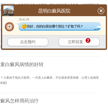
是家庭的宝贝，当发现孩子患上白癜风，家长们往往痛心又焦急，迫切想要知道
昆明白癜风医院
详细
】
20:41:29
你好，你的白斑在哪个部位？扩散了吗？
癜风该怎么办
子被诊断出患有白癜风，这无疑是一个沉重的打击，让家长们心急如焚。然而，
点击预约
立即回复
详细
】
儿童白癜风病情的好转
转？儿童由于抵抗力较弱，一旦患上白癜风，不仅身体承受病痛，心理上也易受
详细
】
白癜风怎样用药治疗