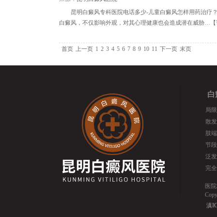
昆明白癜风专科医院电话多少-儿童白癜风怎样用药治疗
白癜风，不仅影响外观，对其心理健康也会造成潜在威胁…【
首页
上一页
1
2
3
4
5
6
7
8
9
10
11
下一页
末页
白
局限
散发
肢端
节段
泛发
完全
医院
Cop
滇IC