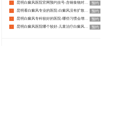
昆明白癜风医院官网预约挂号-含铜食物对白癜风有好处吗
·
预约
昆明看白癜风专业的医院-白癜风没有扩散就可以不治吗
·
预约
昆明白癜风专科较好的医院-哪些习惯会增加白癜风发病风险呢
·
预约
昆明白癜风医院哪个较好-儿童治疗白癜风需要更谨慎吗
·
预约