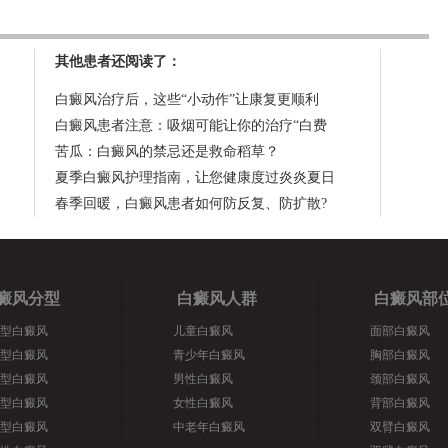
其他患者还阅读了：
白癜风治疗后，这些“小动作”让康复更顺利
白癜风患者注意：吸烟可能让你的治疗“白费
苦瓜：白癜风的禁忌还是救命稻草？
夏季白癜风护理指南，让您健康度过炎炎夏日
春季回暖，白癜风患者如何防反复、防扩散?
癜风分型
白癜风人群
白癜风部
型白癜风
儿童白癜风
面部白癜风
型白癜风
青少年白癜风
胸部白癜风
型白癜风
男性白癜风
颈部白癜风
型白癜风
女性白癜风
背部白癜风
型白癜风
中老年白癜风
双臂白癜风