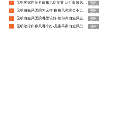
昆明哪家医院看白癜风病专业-治疗白癜风要避开哪些误区
·
预约
昆明白癜风医院怎么样-白癜风究竟会不会传染人呢
·
预约
昆明白癜风医院哪里较好-颈部患白癜风会有什么特征呢
·
预约
昆明治疗白癜风哪个好-儿童早期白癜风怎样识别呢
·
预约