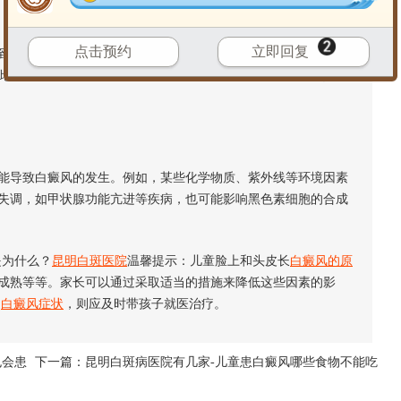
点击预约
立即回复
一定影响。长期的精神压力、紧张或焦虑等负面情绪可能会影
此，保持孩子的心理健康和情绪稳定对于预防和
治疗白癜风
具有
导致白癜风的发生。例如，某些化学物质、紫外线等环境因素
失调，如甲状腺功能亢进等疾病，也可能影响黑色素细胞的合成
为什么？
昆明白斑医院
温馨提示：儿童脸上和头皮长
白癜风的原
成熟等等。家长可以通过采取适当的措施来降低这些因素的影
了
白癜风症状
，则应及时带孩子就医治疗。
也会患
下一篇：
昆明白斑病医院有几家-儿童患白癜风哪些食物不能吃