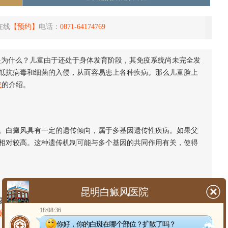
在线
【预约】
电话：
0871-64174769
为什么？儿童由于还处于身体发育阶段，其免疫系统尚未完全发
抵抗病毒和细菌的入侵，从而容易患上各种疾病。那么儿童脸上
院
的介绍。
白癜风具有一定的遗传倾向，属于多基因遗传性疾病。如果父
相对较高。这种遗传机制可能与多个基因的共同作用有关，使得
昆明白癜风医院
因素。当孩子的免疫系统出现异常时，可能会错误地攻击黑色
18:08:36
癜风
。这种自身免疫反应可能与遗传、环境等多种因素有关。
你好，你的白斑在哪个部位？扩散了吗？