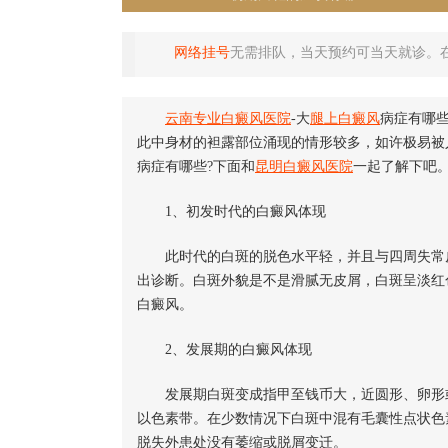
网络挂号
无需排队，当天预约可当天就诊。
云南专业白癜风医院
-大
腿上白癜风
病症有哪
此中身材的袒露部位涌现的情形较多，如许极易被
病症有哪些?下面和
昆明白癜风医院
一起了解下吧
1、初发时代的白癜风体现
此时代的白斑的脱色水平轻，并且与四周失常皮
出诊断。白斑外貌是不是滑腻无皮屑，白斑呈淡红
白癜风。
2、发展期的白癜风体现
发展期白斑变成指甲至钱币大，近圆形、卵形或
以色素带。在少数情况下白斑中混有毛囊性点状色
脱失外患处没有萎缩或脱屑变迁。