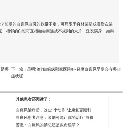
？前期的白癜风白斑的数量不定，可局限于身材某部或漫衍在某
扩充，相邻的白斑可互相融会而连成不规则的大片，泛发满身，如舆
状是哪
下一篇：
昆明治疗白癫疯那家医院好-轻度白癜风早期会有哪些
症状呢
其他患者还阅读了：
白癜风治疗后，这些“小动作”让康复更顺利
白癜风患者注意：吸烟可能让你的治疗“白费
苦瓜：白癜风的禁忌还是救命稻草？