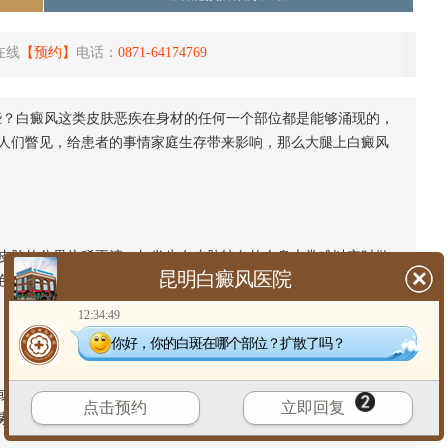
在线
【预约】
电话：
0871-64174769
些？白癜风这类皮肤恶疾在身材的任何一个部位都是能够涌现的，
人们瞥见，给患者的事情家庭生存带来影响，那么大腿上白癜风
。
肤的分界依稀不清。如发生在皮肤较白的人身上常难以实时做
昆明白癜风医院
色或乳白色，假如界限依稀不清或朝失常皮肤散布的话，有多是
12:34:49
你好，你的白斑在哪个部位？扩散了吗？
不规则形，也有起病时为点状增色斑，境地多显然;有的边缘绕
点击预约
立即回复
素增殖，后者可增多、扩充并互相融合成岛屿状，白斑处除色素