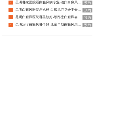
昆明哪家医院看白癜风病专业-治疗白癜风要避开哪些误区
·
预约
昆明白癜风医院怎么样-白癜风究竟会不会传染人呢
·
预约
昆明白癜风医院哪里较好-颈部患白癜风会有什么特征呢
·
预约
昆明治疗白癜风哪个好-儿童早期白癜风怎样识别呢
·
预约