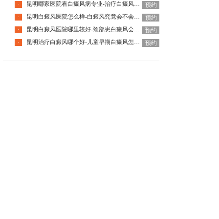
昆明哪家医院看白癜风病专业-治疗白癜风要避开哪些误区
·
预约
昆明白癜风医院怎么样-白癜风究竟会不会传染人呢
·
预约
昆明白癜风医院哪里较好-颈部患白癜风会有什么特征呢
·
预约
昆明治疗白癜风哪个好-儿童早期白癜风怎样识别呢
·
预约