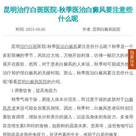
昆明治疗白斑医院-秋季医治白癜风要注意些
什么呢
时间: 2023-10-26
作者: 昆明白癜风医院
昆明
治疗白斑
医院-秋季
医
治白癜风
要注意些什么呢？秋季是一个
我
多彩斑斓的季节，风吹过大地，万物开始剥落，仿佛一幅巨大的画卷
要
挂
展开在眼前。然而，对于患有白癜风的人来说，秋季却可能成为他们
号
治疗和护理白癜风的关键时期。那么，秋季医治白癜风要注意些什么
呢?看看
昆明白癜风医院
的介绍。
1.调整饮食，提高免疫力
秋季气候干燥，易使人体水分流失，而过度干燥的皮肤对于
白癜
风患者
来说可能会加重其病情。因此，秋季时，白癜风患者应特别注
重饮食调理，增加水分和养分的摄入，以提高身体的免疫力。多食用
富含维生素E和锌的食物，如新鲜的蔬菜水果、坚果等，这些食物可以
帮助提高皮肤的免疫力，促进色素的生长，有助于白斑的修复。