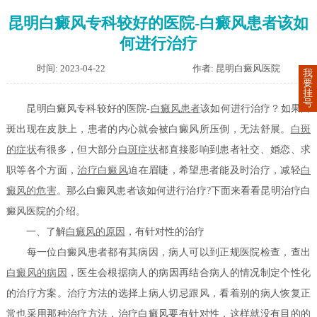
昆明白癜风专科较好的医院-白癜风患者该如
何进行治疗
时间: 2023-04-22
作者: 昆明白癜风医院
我
要
挂
号
昆明白癜风专科较好的医院-
白癜风患者
该如何进行治疗？如果白
斑出现在皮肤上，患者的内心就会被白癜风所压倒，无法舒展。
白斑
的症状
有很多，但大部分
白斑症状
都直接影响到患者社交、婚恋、求
职等各个方面，
治疗白癜风
迫在眉睫，希望患者能及时治疗，减轻
白
癜风的危害
。那么白癜风患者该如何进行治疗?下面来看看昆明治疗白
癜风医院的介绍。
一、了解
白癜风的原因
，有针对性的治疗
每一位白癜风患者都有其病因，病人可以到正规医院检查，查出
白癜风的病因
，医生会根据病人的病因再结合病人的情况制定个性化
的治疗方案。治疗方法的选择上病人切忌跟风，看着别的病人恢复正
常也采用那种治疗方法，治疗白癜风要有针对性，这样就没有目的的