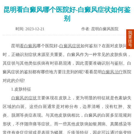
昆明看白癜风哪个医院好-白癜风症状如何鉴
别
时间: 2023-12-21
作者: 昆明白癜风医院
我
要
挂
号
昆明
看白癜风
哪个医院好-
白癜风症状
如何鉴别？在面对皮肤问题
时，正确识别症状来源至关重要。白癜风作为一种常见的皮肤疾病，
其症状与其他类似疾病有时容易混淆，因此需要准确识别与鉴别。白
癜风症状的鉴别都有哪些地方要注意到的呢?看看昆明
白癜风治疗
医院
对此的介绍!
1.皮肤特征
白癜风的症状
主要体现在皮肤上，更为明显的特征就是色素缺失
区域的白斑。这些白斑通常是对称分布，边界清晰，没有红肿、发
炎、脱屑等炎症表现。与其他皮肤病相比，白癜风的白斑多呈现规则
形状，不伴随痒痛等症状。而一些其他皮肤病如银屑病、真菌感染等
常伴有炎症症状或是表现为鳞屑、丘疹等特征，因此可以通过病变特