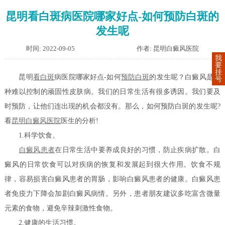
昆明看白斑病医院哪家好点-如何预防白斑的
发生呢
时间: 2022-09-05
作者: 昆明白癜风医院
我
要
挂
昆明
看白斑
病医院哪家好点-如何
预防白斑
的发生呢？白癜风是一
号
种难以控制的顽固性皮肤病。我们的日常生活有很多诱因。我们要及
时预防，让他们连出现的机会都没有。那么，如何预防白斑的发生呢?
看
昆明白癜风医院
医生的分析!
1.科学饮食。
白癜风患者
在日常生活中要养成良好的习惯，防止疾病扩散。白
癜风的日常饮食可以对疾病的恢复和发展起到很大作用。饮食不规
律，容易损害白癜风患者的胃肠，影响白癜风患者的健康。白癜风患
者免疫力下降会加剧白癜风病情。另外，患者朋友建议多吃富含微量
元素的食物，避免辛辣刺激性食物。
2.健康的生活习惯。