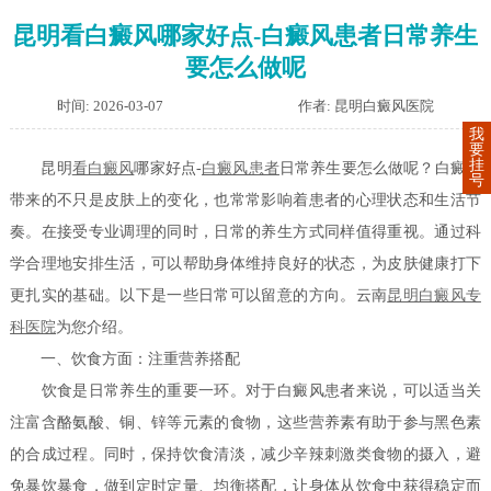
昆明看白癜风哪家好点-白癜风患者日常养生
要怎么做呢
时间: 2026-03-07
作者: 昆明白癜风医院
我
要
挂
昆明
看白癜风
哪家好点-
白癜风患者
日常养生要怎么做呢？白癜风
号
带来的不只是皮肤上的变化，也常常影响着患者的心理状态和生活节
奏。在接受专业调理的同时，日常的养生方式同样值得重视。通过科
学合理地安排生活，可以帮助身体维持良好的状态，为皮肤健康打下
更扎实的基础。以下是一些日常可以留意的方向。云南
昆明白癜风专
科医院
为您介绍。
一、饮食方面：注重营养搭配
饮食是日常养生的重要一环。对于白癜风患者来说，可以适当关
注富含酪氨酸、铜、锌等元素的食物，这些营养素有助于参与黑色素
的合成过程。同时，保持饮食清淡，减少辛辣刺激类食物的摄入，避
免暴饮暴食，做到定时定量、均衡搭配，让身体从饮食中获得稳定而