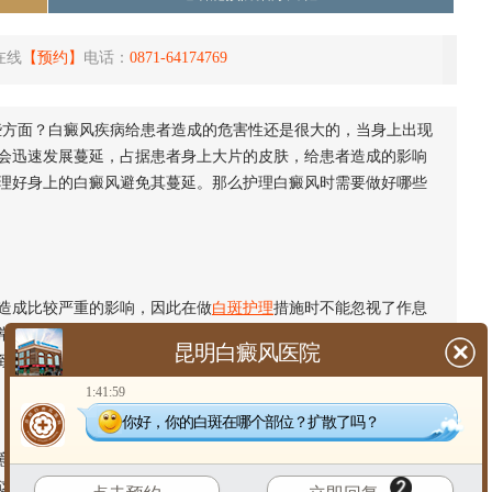
在线
【预约】
电话：
0871-64174769
些方面？白癜风疾病给患者造成的危害性还是很大的，当身上出现
会迅速发展蔓延，占据患者身上大片的皮肤，给患者造成的影响
理好身上的白癜风避免其蔓延。那么护理白癜风时需要做好哪些
造成比较严重的影响，因此在做
白斑护理
措施时不能忽视了作息
常，时间久了就容易导致白癜风病情出现扩散恶化，在此建议大
昆明白癜风医院
致白癜风恶化。
1:41:59
你好，你的白斑在哪个部位？扩散了吗？
运动与锻炼问题。要知道临床上，不少白癜风患者都不愿意进
这种情况也容易导致白斑出现扩散，所以大家在生活中养成适当