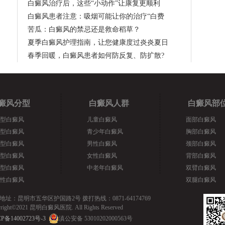
白癜风治疗后，这些“小动作”让康复更顺利
白癜风患者注意：吸烟可能让你的治疗“白费
苦瓜：白癜风的禁忌还是救命稻草？
夏季白癜风护理指南，让您健康度过炎炎夏日
春季回暖，白癜风患者如何防反复、防扩散?
癜风分型
白癜风人群
白癜风部
型白癜风
儿童白癜风
面部白癜风
型白癜风
青少年白癜风
胸部白癜风
型白癜风
男性白癜风
颈部白癜风
型白癜风
女性白癜风
背部白癜风
型白癜风
中老年白癜风
双臂白癜风
性白癜风
双腿白癜风
地址：昆明市五华区护国路2号 拨打热线：0871-64174769
yright©2021 昆明白癜风医院. All Rights Reserved
P备14002723号-3
滇公安备 53010202000563号