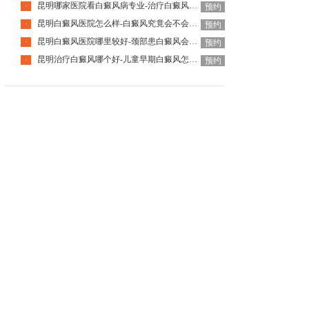
昆明哪家医院看白癜风病专业-治疗白癜风要避开哪些误区
·
预约
昆明白癜风医院怎么样-白癜风究竟会不会传染人呢
·
预约
昆明白癜风医院哪里较好-颈部患白癜风会有什么特征呢
·
预约
昆明治疗白癜风哪个好-儿童早期白癜风怎样识别呢
·
预约