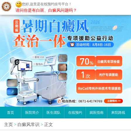
您好,这里是在线预约挂号平台！
昆明白癜风医院
请问你是有白斑、白癜风问题吗？
首页
医院简介
医生团队
在线预约
就医指南
来院路线
主页
>
白癜风常识
>
正文