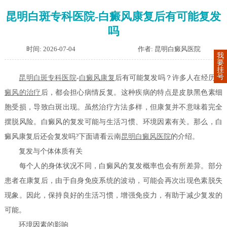
昆明白斑专科医院-白癜风康复后有可能复发
吗
时间: 2026-07-04
作者: 昆明白癜风医院
我
要
挂
号
昆明白斑专科医院
-
白癜风康复
后有可能复发吗？许多人在经历
白
癜风的治疗
后，都会担心病情反复。这种疾病的特点是皮肤黑色素细
胞受损，导致白斑出现。虽然治疗方法多样，但康复并不意味着完全
摆脱风险。白癜风的复发可能与生活习惯、环境因素有关。那么，白
癜风康复后还会复发吗?下面请看云南
昆明白癜风医院
的介绍。
复发与个体体质有关
每个人的身体状况不同，白癜风的复发概率也会有所差异。部分
患者在康复后，由于自身免疫系统的波动，可能会再次出现色素脱失
现象。因此，保持良好的生活习惯，增强免疫力，有助于减少复发的
可能。
环境因素的影响