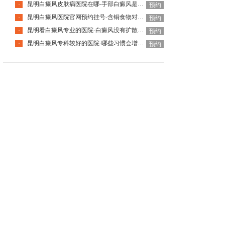
昆明白癜风皮肤病医院在哪-手部白癜风是什么引起的
·
预约
昆明白癜风医院官网预约挂号-含铜食物对白癜风有好处吗
·
预约
昆明看白癜风专业的医院-白癜风没有扩散就可以不治吗
·
预约
昆明白癜风专科较好的医院-哪些习惯会增加白癜风发病风险呢
·
预约