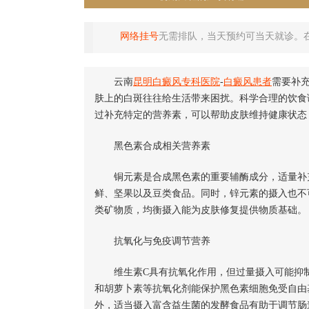
网络挂号
无需排队，当天预约可当天就诊。
云南
昆明白癜风专科医院
-
白癜风患者
需要补
肤上的白斑往往给生活带来困扰。科学合理的饮食
过补充特定的营养素，可以帮助皮肤维持健康状态
黑色素合成相关营养素
铜元素是合成黑色素的重要辅酶成分，适量补充
鲜、坚果以及豆类食品。同时，锌元素的摄入也不
类矿物质，均衡摄入能为皮肤修复提供物质基础。
抗氧化与免疫调节营养
维生素C具有抗氧化作用，但过量摄入可能抑制
和胡萝卜素等抗氧化剂能保护黑色素细胞免受自由
外，适当摄入富含益生菌的发酵食品有助于调节肠