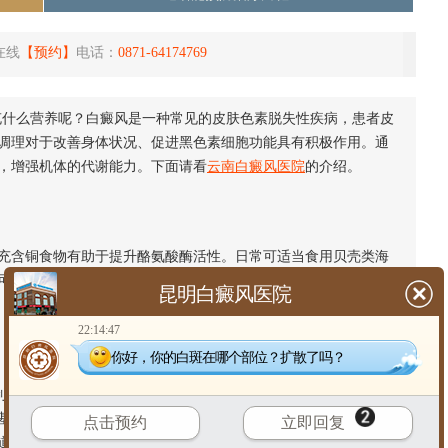
在线
【预约】
电话：
0871-64174769
充什么营养呢？白癜风是一种常见的皮肤色素脱失性疾病，患者皮
调理对于改善身体状况、促进黑色素细胞功能具有积极作用。通
，增强机体的代谢能力。下面请看
云南白癜风医院
的介绍。
含铜食物有助于提升酪氨酸酶活性。日常可适当食用贝壳类海
可忽视，锌参与多种酶的合成过程，瘦肉、蛋类及粗粮中富含此
昆明白癜风医院
22:14:47
你好，你的白斑在哪个部位？扩散了吗？
黑色素合成，因此需控制柑橘类水果的摄入量。相反，维生素E
基损伤，可多食用深绿色蔬菜、植物油等富含维生素E的食物。此
点击预约
立即回复
道菌群平衡，间接促进免疫系统稳定。