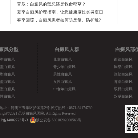
苦瓜：白癜风的禁忌还是救命稻草？
夏季白癜风护理指南，让您健康度过炎炎夏日
春季回暖，白癜风患者如何防反复、防扩散?
癜风分型
白癜风人群
白癜风部
型白癜风
儿童白癜风
面部白癜风
型白癜风
青少年白癜风
胸部白癜风
型白癜风
男性白癜风
颈部白癜风
型白癜风
女性白癜风
背部白癜风
型白癜风
中老年白癜风
双臂白癜风
性白癜风
双腿白癜风
地址：昆明市五华区护国路2号 拨打热线：0871-64174769
yright©2021 昆明白癜风医院. All Rights Reserved
P备14002723号-3
滇公安备 53010202000563号