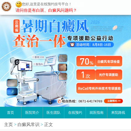
您好,这里是在线预约挂号平台！
昆明白癜风医院
请问你是有白斑、白癜风问题吗？
首页
医院简介
医生团队
在线预约
就医指南
来院路线
主页
>
白癜风常识
>
正文