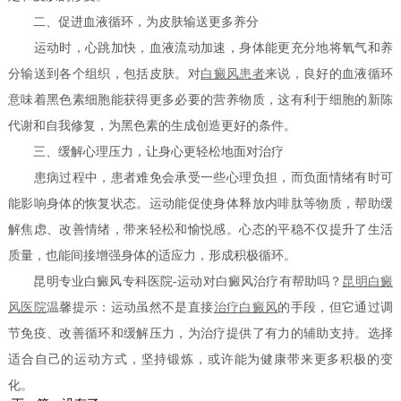
二、促进血液循环，为皮肤输送更多养分
运动时，心跳加快，血液流动加速，身体能更充分地将氧气和养
分输送到各个组织，包括皮肤。对
白癜风患者
来说，良好的血液循环
意味着黑色素细胞能获得更多必要的营养物质，这有利于细胞的新陈
代谢和自我修复，为黑色素的生成创造更好的条件。
三、缓解心理压力，让身心更轻松地面对治疗
患病过程中，患者难免会承受一些心理负担，而负面情绪有时可
能影响身体的恢复状态。运动能促使身体释放内啡肽等物质，帮助缓
解焦虑、改善情绪，带来轻松和愉悦感。心态的平稳不仅提升了生活
质量，也能间接增强身体的适应力，形成积极循环。
昆明专业白癜风专科医院-运动对白癜风治疗有帮助吗？
昆明白癜
风医院
温馨提示：运动虽然不是直接
治疗白癜风
的手段，但它通过调
节免疫、改善循环和缓解压力，为治疗提供了有力的辅助支持。选择
适合自己的运动方式，坚持锻炼，或许能为健康带来更多积极的变
化。