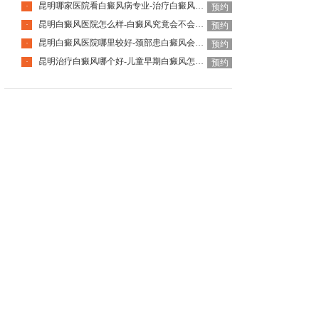
昆明哪家医院看白癜风病专业-治疗白癜风要避开哪些误区
·
预约
昆明白癜风医院怎么样-白癜风究竟会不会传染人呢
·
预约
昆明白癜风医院哪里较好-颈部患白癜风会有什么特征呢
·
预约
昆明治疗白癜风哪个好-儿童早期白癜风怎样识别呢
·
预约