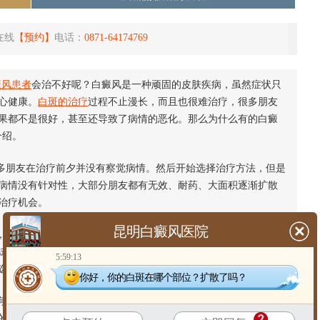
在线
【预约】
电话：
0871-64174769
癜风患者
会治不好呢？白癜风是一种顽固的皮肤疾病，虽然症状只
心健康。
白斑的治疗
过程不止漫长，而且也很难治疗，很多朋友
果都不是很好，甚至还导致了病情的恶化。那么为什么有的白癜
介绍。
多朋友在治疗前夕并没有察觉病情。然后开始选择治疗方法，但是
病情没有针对性，大部分朋友都有无效、耐药、大面积逐渐扩散
治疗机会。
昆明白癜风医院
，因为许多药物有刺激作用。为避免药物的刺激，建议多注意配合
试心理治疗，导致治疗延迟。白癜风的朋友更注重精神状态的调
5:59:13
选择正确的治疗方法。
你好，你的白斑在哪个部位？扩散了吗？
有注意系统治疗。系统的治疗更应该注重从发现到巩固治疗，这样
的治疗。比如有些朋友想植皮好治疗，但术后没有系统调整，导