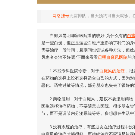
网络挂号
无需排队，当天预约可当天就诊。
白癜风昆明哪家医院看的较好-为什么有的
白
是一些白斑，但正是这些白斑严重影响了我们的身
需要治疗一段时间，且期间也尝试各种方法，但效
风患者会治不好呢?下面来看看
昆明白癜风医院
的
1.不找专科医院诊断，对于
白癜风的治疗
，很
在药物的选择上没有选择适合自己的方式，因为对
恶化、药物过敏等情况，部分朋友也失去了很好的
2.药物滥用，对于白癜风，建议不要滥用药物
医生选择治疗药物，不要随意去医院。很多朋友尝
节，而不是调节内分泌系统等等。多想想在生活中
3.没有系统的治疗，有些朋友在治疗过程中没
白癜风的治疗才能很好，而持续治疗不应该是错误