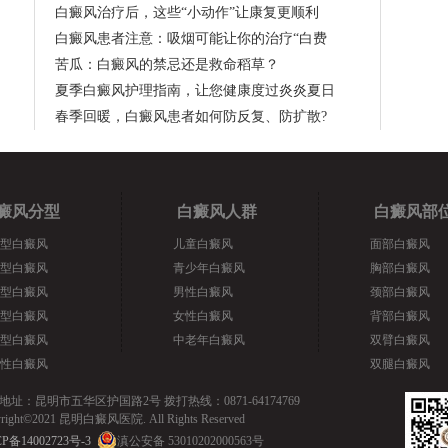
白癜风治疗后，这些“小动作”让康复更顺利
白癜风患者注意：吸烟可能让你的治疗“白费
苦瓜：白癜风的禁忌还是救命稻草？
夏季白癜风护理指南，让您健康度过炎炎夏日
春季回暖，白癜风患者如何防反复、防扩散?
癜风分型
白癜风人群
白癜风部
型白癜风
儿童白癜风
面部白癜风
型白癜风
青少年白癜风
胸部白癜风
型白癜风
男性白癜风
颈部白癜风
型白癜风
女性白癜风
背部白癜风
型白癜风
中老年白癜风
双臂白癜风
性白癜风
双腿白癜风
地址：昆明市五华区护国路2号 拨打热线：0871-64174769
yright©2021 昆明白癜风医院. All Rights Reserved
P备14002723号-3
滇公安备 53010202000563号