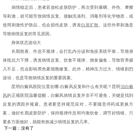
病情稳定后，患者若放松皮肤防护，再次受到暴晒、外伤、摩擦
等刺激，就可能导致病情反复。接触洗涤剂、消毒剂等化学物质，或
使用刺激性护肤品，也会损伤皮肤，诱发
白斑扩散
。这些外界刺激是
导致病情反复的常见原因。
身体状态波动大
长期熬夜、作息不规律，会打乱内分泌和免疫系统平衡，导致身
体抵抗力下降，诱发病情反复。饮食不规律、挑食偏食，导致营养摄
入不足，也会影响黑色素细胞修复。此外，精神压力过大、情绪剧烈
波动，也是导致病情反复的重要因素。
昆明白癜风医院位置在哪-白癜风反复和什么有关呢？昆明
治白癜
风
的正规医院温馨提醒，白癜风病情反复并非不可避免，关键是找到
反复的诱因并规避。患者要坚持规范应对，不要随意停药或更换方
案，做好长期皮肤防护，保持规律作息和均衡饮食，调节好情绪。只
要多方面做好，就能有效减少病情反复的几率。
下一篇：没有了